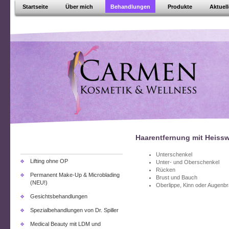
Startseite
Über mich
Behandlungen
Produkte
Aktuel
Haarentfernung mit Heiss
Unterschenkel
Lifting ohne OP
Unter- und Oberschenkel
Rücken
Permanent Make-Up & Microblading
Brust und Bauch
(NEU!)
Oberlippe, Kinn oder Augenb
Gesichtsbehandlungen
Spezialbehandlungen von Dr. Spiller
Medical Beauty mit LDM und