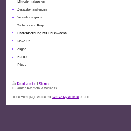
Mikrodermabrasion
Zusatzbehandlungen
Verwöhnprogramm
Wellness und Körper
Haarentfernung mit Heisswachs
Make-Up
Augen
Hände
Füsse
Druckversion
|
Sitemap
© Carmen Kosmetik & Wellness
Diese Homepage wurde mit
IONOS MyWebsite
erstellt.