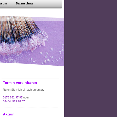
essum
Datenschutz
Termin vereinbaren
Rufen Sie mich einfach an unter:
0178 832 97 97
oder
02484 919 78 07
Aktion