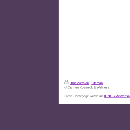
Druckversion
|
Sitemap
© Carmen Kosmetik & Wellness
Diese Homepage wurde mit
IONOS MyWebsit