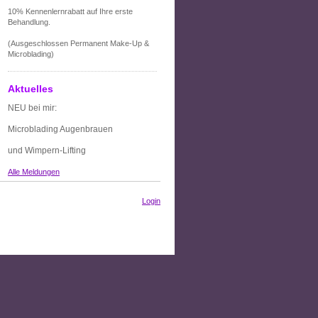
10% Kennenlernrabatt auf Ihre erste
Behandlung.
(Ausgeschlossen Permanent Make-Up &
Microblading)
Aktuelles
NEU bei mir:
Microblading Augenbrauen
und Wimpern-Lifting
Alle Meldungen
Login